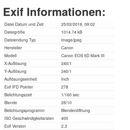
Exif Informationen:
Datei Datum und Zeit
25/02/2018, 09:02
Dateigröße
1014.74 kB
Dateiendung Typ
image/jpeg
Hersteller
Canon
Modell
Canon EOS 5D Mark III
X-Auflösung
240/1
Y-Auflösung
240/1
Auflösungseinheit
Inch
Exif IFD Pointer
278
Belichtungszeit
1/160 sec
Blende
28/10
Belichtungsprogramm
Blendenöffnung
ISO Geschwindigkeitsraten
400
Exif Version
2.3