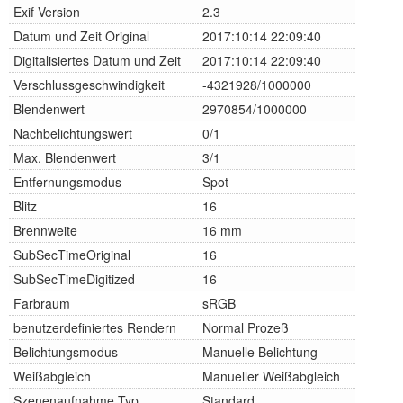
Exif Version
2.3
Datum und Zeit Original
2017:10:14 22:09:40
Digitalisiertes Datum und Zeit
2017:10:14 22:09:40
Verschlussgeschwindigkeit
-4321928/1000000
Blendenwert
2970854/1000000
Nachbelichtungswert
0/1
Max. Blendenwert
3/1
Entfernungsmodus
Spot
Blitz
16
Brennweite
16 mm
SubSecTimeOriginal
16
SubSecTimeDigitized
16
Farbraum
sRGB
benutzerdefiniertes Rendern
Normal Prozeß
Belichtungsmodus
Manuelle Belichtung
Weißabgleich
Manueller Weißabgleich
Szenenaufnahme Typ
Standard