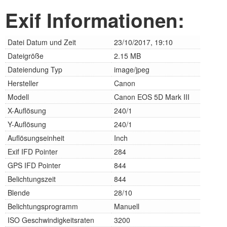
Exif Informationen:
Datei Datum und Zeit
23/10/2017, 19:10
Dateigröße
2.15 MB
Dateiendung Typ
image/jpeg
Hersteller
Canon
Modell
Canon EOS 5D Mark III
X-Auflösung
240/1
Y-Auflösung
240/1
Auflösungseinheit
Inch
Exif IFD Pointer
284
GPS IFD Pointer
844
Belichtungszeit
844
Blende
28/10
Belichtungsprogramm
Manuell
ISO Geschwindigkeitsraten
3200